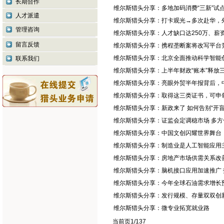
长期合作
·
维尔斯猎头分享：多地加码消费“三新”试
人才派遣
·
维尔斯猎头分享：打卡观光→多次赴华，外
管理咨询
·
维尔斯猎头分享：人才缺口达250万、薪资
留言反馈
·
维尔斯猎头分享：携程垄断案将改写平台
·
维尔斯猎头分享：北京全面推动科学智能
联系我们
·
维尔斯猎头分享：上半年财政“账本”释放
·
维尔斯猎头分享：亮眼外贸半年报背后，
·
维尔斯猎头分享：取得这三类证书，可申
·
维尔斯猎头分享：新政来了 如何告别“开
·
维尔斯猎头分享：证监会定调稳市场 多
·
维尔斯猎头分享：中国文创闪耀世界舞台
·
维尔斯猎头分享：制造业是人工智能应用
·
维尔斯猎头分享：房地产市场供需关系改
·
维尔斯猎头分享：脑机接口应用加速推广
·
维尔斯猎头分享：今年全球石油需求增长
·
维尔斯猎头分享：发行规模、存量双双创新
·
维尔斯猎头分享：微专业拓宽就业路
当前页1/137