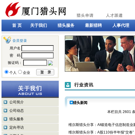
首 页
关于我们
猎头服务
最新猎聘
人事代理
用户名
密 码
验证码：
个人
企业
公司简介
猎头新闻
公司动态
本栏目共 2601
猎头服务
·
维尔斯猎头分享：AI锻造电子信息制造业
定向寻访
·
维尔斯猎头分享：A股110份半年报“交卷