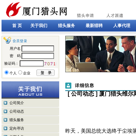
首 页
关于我们
猎头服务
最新猎聘
人事代理
用户名
密 码
验证码：
个人
企业
[ 公司动态 ] 厦门猎头
公司简介
公司动态
猎头服务
定向寻访
昨天，美国总统大选终于尘埃