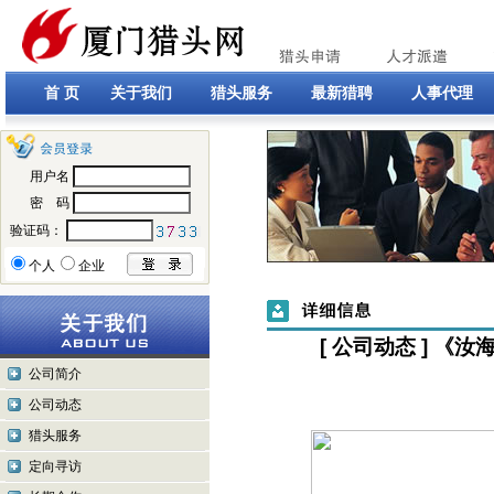
首 页
关于我们
猎头服务
最新猎聘
人事代理
用户名
密 码
验证码：
个人
企业
[ 公司动态 ] 
公司简介
公司动态
猎头服务
定向寻访