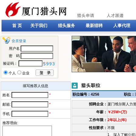
首 页
关于我们
猎头服务
最新猎聘
人事代理
用户名
密 码
验证码：
个人
企业
填写推荐人信息
职位编号：4256
职位：
姓名:
*
招聘企业：
厦门维尔斯人力
邮箱:
*
年薪：
￥25W+(万)
手机:
*
工作年限：
2年以上(年)
推荐理由:
性别要求：
不限
1、深入了解公