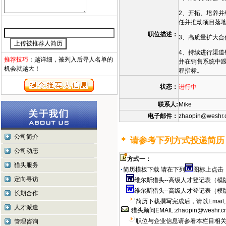
2、开拓、培养
任并推动项目落
职位描述：
3、高质量扩大合
4、持续进行渠道
推荐技巧
：越详细，被列入后寻人名单的
并在销售系统中
机会就越大！
程指标。
状态：
进行中
联系人:
Mike
电子邮件：
zhaopin@weshr.
公司简介
＊ 请参考下列方式投递简历
公司动态
方式一：
猎头服务
简历模板下载 请在下列
图标上点击，
定向寻访
维尔斯猎头--高级人才登记表（模
维尔斯猎头--高级人才登记表（模
长期合作
简历下载撰写完成后，请以Emai
人才派遣
猎头顾问EMAIL:
zhaopin@weshr.c
职位与企业信息请参看本栏目相关网
管理咨询